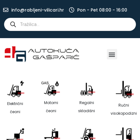
info@rabljeni-vilicari.hr
Pon - Pet 08:00 - 16:00
Motorni
Regalni
Električni
Ručni
čeoni
skladišni
čeoni
visokopodizni