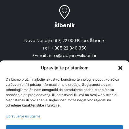
Šibenik
Novo Naselje 19 F, 22 000 Bilice, Šibenik
Tel.: +385 22 340 350
E-mail : info@rabljeni-vilicari.hr
Upravljajte pristankom
Da bismo pružili najbolje iskustvo, koristimo tehnologije poput kolačića
za čuvanje i/ili pristup informacijama o uređaju. Suglasnost s ovim
Radno vrijeme
tehnologijama će nam omogućiti da obrađujemo podatke kao što su
ponašanje pri pregledavanju ili jedinstveni ID-ovi na ovoj web stranici.
Nepristanak ili povlačenje suglasnosti može negativno utjecati na
Pon – pet: 08:00 – 16:00
određene karakteristike i funkcije.
Upravljanje uslugama
Politika zaštite osobnih podataka kupaca i poslovnih partnera
Pravilnik o zaštiti, obradi i postupanju s osobnim podacima