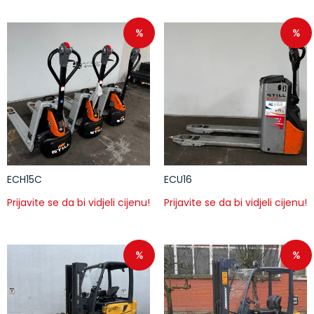
%
%
ECH15C
ECU16
Prijavite se da bi vidjeli cijenu!
Prijavite se da bi vidjeli cijenu!
%
%