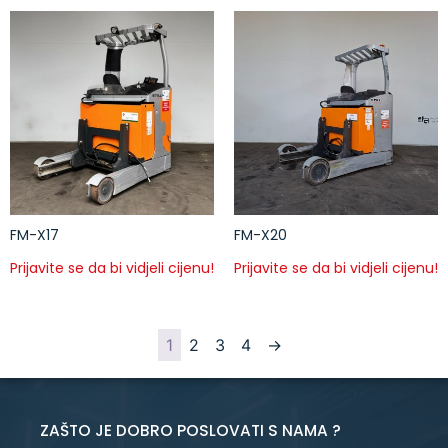
FM-X17
FM-X20
Prijavite se da bi vidjeli cijenu!
Prijavite se da bi vidjeli cijenu!
1
2
3
4
→
ZAŠTO JE DOBRO POSLOVATI S NAMA ?