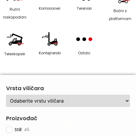
Komisioneri
Terenski
Ručni
Bočni s
niskopodizni
platformom
Kontejnerski
Ostalo
Teleskopski
Vrsta viličara
Proizvođač
Still
45