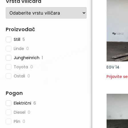
Vrsta viličara
Proizvođač
Still
5
Linde
0
Jungheinrich
1
Toyota
0
EGV 14
Ostali
0
Prijavite se
Pogon
Električni
6
Diesel
0
Plin
0