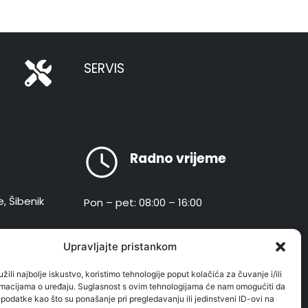
SERVIS
Radno vrijeme
e, Šibenik
Pon – pet: 08:00 – 16:00
hr
Upravljajte pristankom
žili najbolje iskustvo, koristimo tehnologije poput kolačića za čuvanje i/ili
ormacijama o uređaju. Suglasnost s ovim tehnologijama će nam omogućiti da
odatke kao što su ponašanje pri pregledavanju ili jedinstveni ID-ovi na