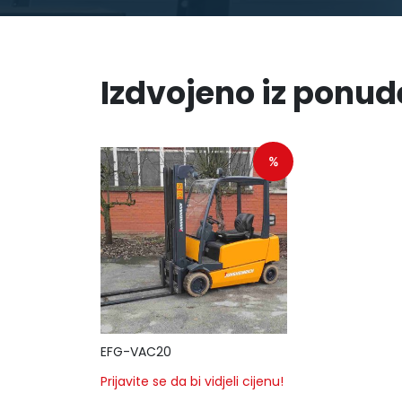
Izdvojeno iz ponud
%
EFG-VAC20
Prijavite se da bi vidjeli cijenu!