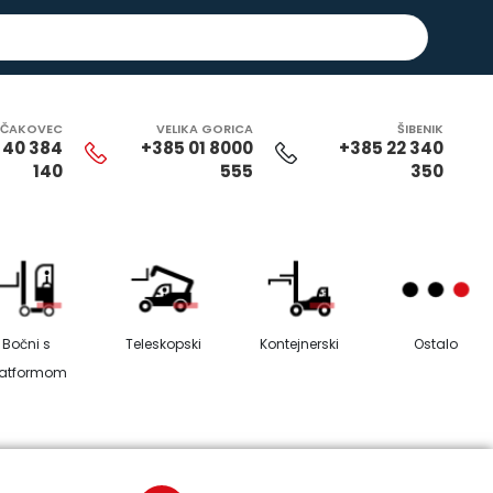
ČAKOVEC
VELIKA GORICA
ŠIBENIK
 40 384
+385 01 8000
+385 22 340
140
555
350
Bočni s
Teleskopski
Kontejnerski
Ostalo
latformom