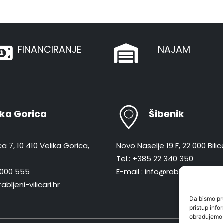
FINANCIRANJE
NAJAM
ika Gorica
Šibenik
a 7, 10 410 Velika Gorica,
Novo Naselje 19 F, 22 000 Bilic
Tel.: +385 22 340 350
 8000 555
E-mail : info@rabljeni-vilicari.
abljeni-vilicari.hr
Da bismo pru
pristup inf
obrađujemo p