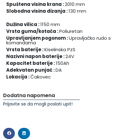
Spuštena visina krana :
2010 mm
Slobodna visina dizanja :
130 mm
Dužina vilica :
1150 mm
Vrsta guma/kotača :
Poliuretan
Upravljanjem pogonom :
Upravljačko rudo s
komandama
Vrsta baterije :
Kiselinska PzS
Nazivni napon baterije :
24V
Kapacitet baterije :
150Ah
Adekvatan punjač :
DA
Lokacija :
Čakovec
Dodatna napomena
Prijavite se da mogli poslati upit!