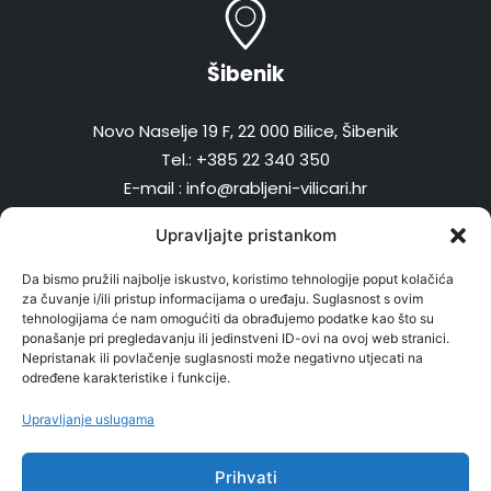
Šibenik
Novo Naselje 19 F, 22 000 Bilice, Šibenik
Tel.: +385 22 340 350
E-mail : info@rabljeni-vilicari.hr
Upravljajte pristankom
Da bismo pružili najbolje iskustvo, koristimo tehnologije poput kolačića
za čuvanje i/ili pristup informacijama o uređaju. Suglasnost s ovim
Radno vrijeme
tehnologijama će nam omogućiti da obrađujemo podatke kao što su
ponašanje pri pregledavanju ili jedinstveni ID-ovi na ovoj web stranici.
Nepristanak ili povlačenje suglasnosti može negativno utjecati na
Pon – pet: 08:00 – 16:00
određene karakteristike i funkcije.
Upravljanje uslugama
Politika zaštite osobnih podataka kupaca i poslovnih partnera
Pravilnik o zaštiti, obradi i postupanju s osobnim podacima
Prihvati