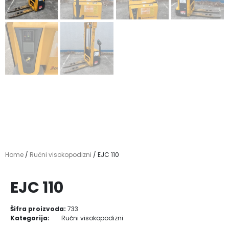
Home
/
Ručni visokopodizni
/ EJC 110
EJC 110
Šifra proizvoda:
733
Kategorija:
Ručni visokopodizni