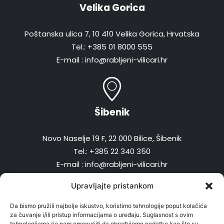
Velika Gorica
Poštanska ulica 7, 10 410 Velika Gorica, Hrvatska
Tel.: +385 01 8000 555
E-mail : info@rabljeni-vilicari.hr
Šibenik
Novo Naselje 19 F, 22 000 Bilice, Šibenik
Tel.: +385 22 340 350
E-mail : info@rabljeni-vilicari.hr
Upravljajte pristankom
Da bismo pružili najbolje iskustvo, koristimo tehnologije poput kolačića
za čuvanje i/ili pristup informacijama o uređaju. Suglasnost s ovim
Radno vrijeme
tehnologijama će nam omogućiti da obrađujemo podatke kao što su