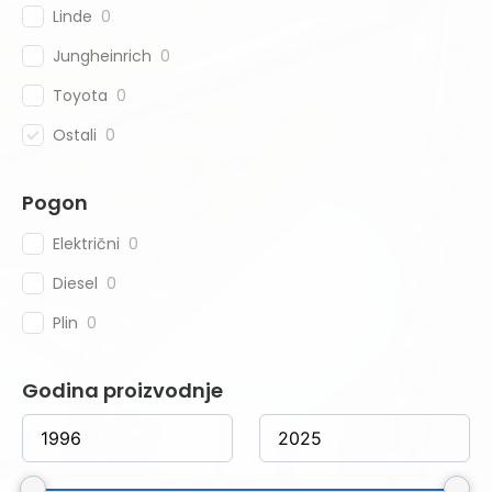
Linde
0
Jungheinrich
0
Toyota
0
Ostali
0
Pogon
Električni
0
Diesel
0
Plin
0
Godina proizvodnje