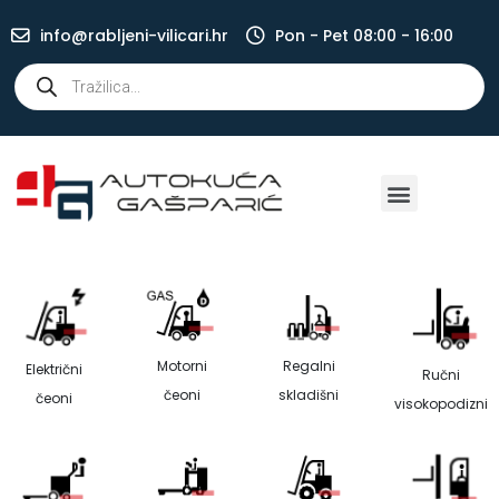
info@rabljeni-vilicari.hr
Pon - Pet 08:00 - 16:00
Motorni
Regalni
Električni
Ručni
čeoni
skladišni
čeoni
visokopodizni