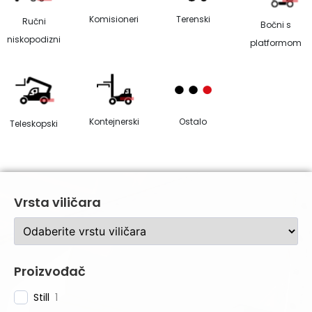
Komisioneri
Terenski
Ručni
Bočni s
niskopodizni
platformom
Kontejnerski
Ostalo
Teleskopski
Vrsta viličara
Proizvođač
Still
1