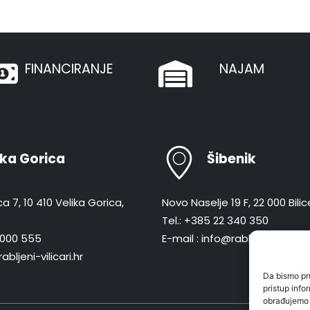
FINANCIRANJE
NAJAM
ika Gorica
Šibenik
a 7, 10 410 Velika Gorica,
Novo Naselje 19 F, 22 000 Bilic
Tel.: +385 22 340 350
 8000 555
E-mail : info@rabljeni-vilicari.
abljeni-vilicari.hr
Da bismo pru
pristup inf
obrađujemo p