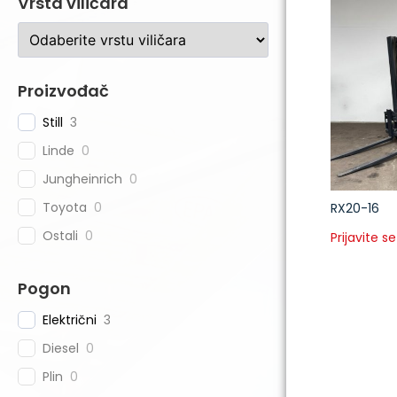
Vrsta viličara
Proizvođač
Still
3
Linde
0
Jungheinrich
0
Toyota
0
RX20-16
Ostali
0
Prijavite se
Pogon
Električni
3
Diesel
0
Plin
0