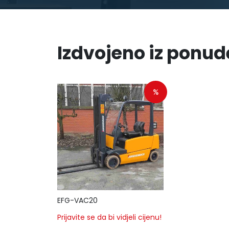
Izdvojeno iz ponud
%
EFG-VAC20
Prijavite se da bi vidjeli cijenu!