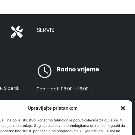
SERVIS
Radno vrijeme
e, Šibenik
Pon – pet: 08:00 – 16:00
hr
Upravljajte pristankom
žili najbolje iskustvo, koristimo tehnologije poput kolačića za čuvanje i/ili
ormacijama o uređaju. Suglasnost s ovim tehnologijama će nam omogućiti da
odatke kao što su ponašanje pri pregledavanju ili jedinstveni ID-ovi na