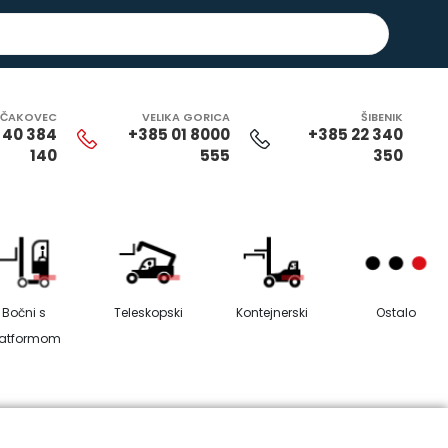
ČAKOVEC
VELIKA GORICA
ŠIBENIK
 40 384
+385 01 8000
+385 22 340
140
555
350
Bočni s
Teleskopski
Kontejnerski
Ostalo
latformom