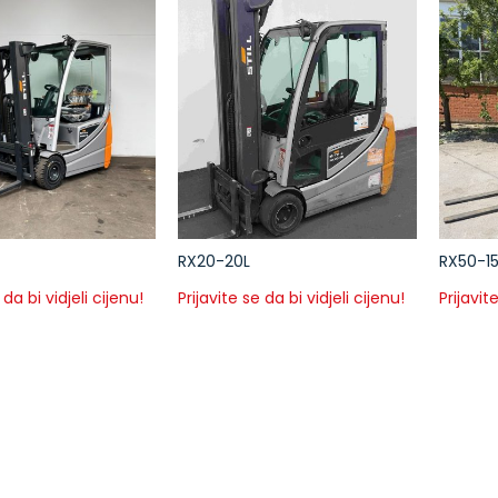
RX20-20L
RX50-1
 da bi vidjeli cijenu!
Prijavite se da bi vidjeli cijenu!
Prijavit