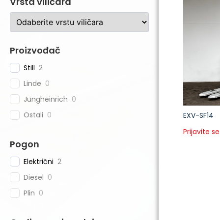
Vrsta viličara
Proizvođač
Still
2
Linde
0
Jungheinrich
0
Ostali
0
EXV-SF14
Prijavite se
Pogon
Električni
2
Diesel
0
Plin
0