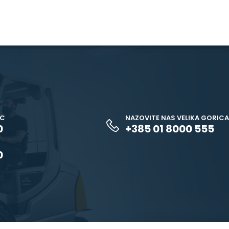
EC
NAZOVITE NAS VELIKA GORICA
0
+385 01 8000 555
0