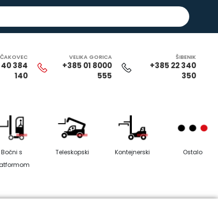
ČAKOVEC
VELIKA GORICA
ŠIBENIK
 40 384
+385 01 8000
+385 22 340
140
555
350
Bočni s
Teleskopski
Kontejnerski
Ostalo
latformom