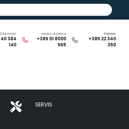
ČAKOVEC
VELIKA GORICA
ŠIBENIK
 40 384
+385 01 8000
+385 22 340
140
555
350
SERVIS