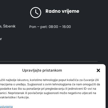
Radno vrijeme
e, Šibenik
Pon – pet: 08:00 – 16:00
hr
postupanju s osobnim podacima
Upravljajte pristankom
žili najbolje iskustvo, koristimo tehnologije poput kolačića za čuvanje i/ili
ormacijama o uređaju. Suglasnost s ovim tehnologijama će nam omogućiti da
odatke kao što su ponašanje pri pregledavanju ili jedinstveni ID-ovi na
anici. Nepristanak ili povlačenje suglasnosti može negativno utjecati na
akteristike i funkcije.
 uslugama