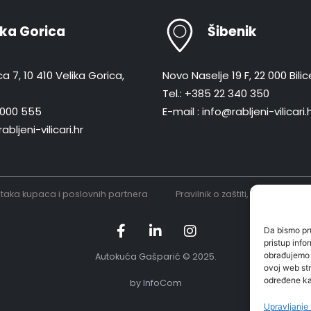
ika Gorica
Šibenik
a 7, 10 410 Velika Gorica,
Novo Naselje 19 F, 22 000 Bilic
Tel.: +385 22 340 350
 8000 555
E-mail : info@rabljeni-vilicari.
abljeni-vilicari.hr
ataka kupaca i poslovnih partnera
Pravilnik o zaštiti, obradi i 
Da bismo pru
pristup inf
obrađujemo p
A
u
t
o
k
u
ć
a
G
a
š
p
a
r
i
ć
©
2
0
2
5
.
ovoj web str
određene kar
by InfoCom
Upravljanje